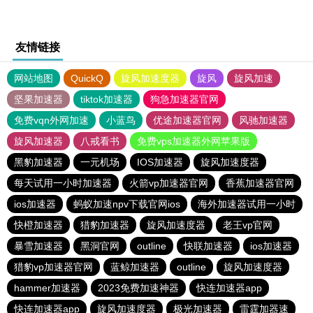
友情链接
网站地图
QuickQ
旋风加速度器
旋风
旋风加速
坚果加速器
tiktok加速器
狗急加速器官网
免费vqn外网加速
小蓝鸟
优途加速器官网
风驰加速器
旋风加速器
八戒看书
免费vps加速器外网苹果版
黑豹加速器
一元机场
IOS加速器
旋风加速度器
每天试用一小时加速器
火箭vp加速器官网
香蕉加速器官网
ios加速器
蚂蚁加速npv下载官网ios
海外加速器试用一小时
快橙加速器
猎豹加速器
旋风加速度器
老王vp官网
暴雪加速器
黑洞官网
outline
快联加速器
ios加速器
猎豹vp加速器官网
蓝鲸加速器
outline
旋风加速度器
hammer加速器
2023免费加速神器
快连加速器app
快连加速器app
旋风加速度器
极光加速器
雷霆加器速