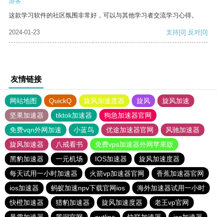
游客
这款学习软件的社区氛围非常好，可以与其他学习者交流学习心得。
2024-01-23
支持
[0]
反对
[0]
友情链接
网站地图
QuickQ
旋风加速度器
旋风
旋风加速
坚果加速器
tiktok加速器
狗急加速器官网
免费vqn外网加速
小蓝鸟
优途加速器官网
风驰加速器
旋风加速器
八戒看书
免费vps加速器外网苹果版
黑豹加速器
一元机场
IOS加速器
旋风加速度器
每天试用一小时加速器
火箭vp加速器官网
香蕉加速器官网
ios加速器
蚂蚁加速npv下载官网ios
海外加速器试用一小时
快橙加速器
猎豹加速器
旋风加速度器
老王vp官网