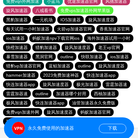
免费vqn外网加速
小蓝鸟
优途加速器官网
风驰加速器
旋风加速器
八戒看书
免费vps加速器外网苹果版
黑豹加速器
一元机场
IOS加速器
旋风加速度器
每天试用一小时加速器
火箭vp加速器官网
香蕉加速器官网
ios加速器
蚂蚁加速npv下载官网ios
海外加速器试用一小时
快橙加速器
猎豹加速器
旋风加速度器
老王vp官网
暴雪加速器
黑洞官网
outline
快联加速器
ios加速器
猎豹vp加速器官网
蓝鲸加速器
outline
旋风加速度器
hammer加速器
2023免费加速神器
快连加速器app
快连加速器app
旋风加速度器
极光加速器
雷霆加器速
雷霆加器速
outline
加速器哪个好用
西柚加速器
极风加速器
快连加速器app
油管加速器永久免费版
免费vqn加速外网
旋风加速度器
蚂蚁加速器官网
旋风加速度器
雷霆vp加速器官网
永久免费使用的加速器
下载