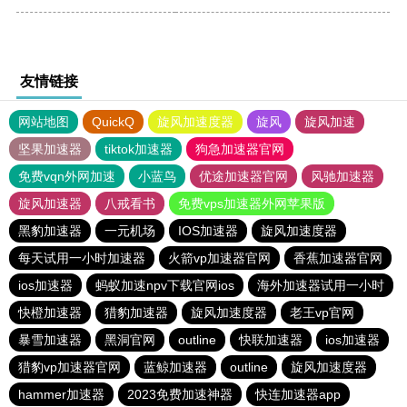
友情链接
网站地图
QuickQ
旋风加速度器
旋风
旋风加速
坚果加速器
tiktok加速器
狗急加速器官网
免费vqn外网加速
小蓝鸟
优途加速器官网
风驰加速器
旋风加速器
八戒看书
免费vps加速器外网苹果版
黑豹加速器
一元机场
IOS加速器
旋风加速度器
每天试用一小时加速器
火箭vp加速器官网
香蕉加速器官网
ios加速器
蚂蚁加速npv下载官网ios
海外加速器试用一小时
快橙加速器
猎豹加速器
旋风加速度器
老王vp官网
暴雪加速器
黑洞官网
outline
快联加速器
ios加速器
猎豹vp加速器官网
蓝鲸加速器
outline
旋风加速度器
hammer加速器
2023免费加速神器
快连加速器app