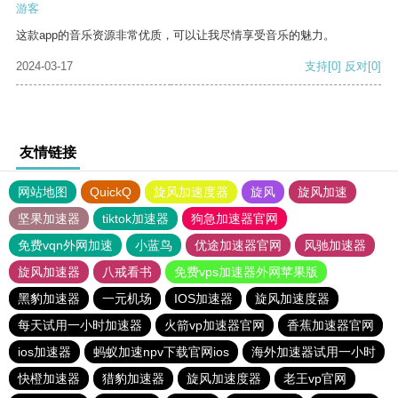
游客
这款app的音乐资源非常优质，可以让我尽情享受音乐的魅力。
2024-03-17
支持
[0]
反对
[0]
友情链接
网站地图
QuickQ
旋风加速度器
旋风
旋风加速
坚果加速器
tiktok加速器
狗急加速器官网
免费vqn外网加速
小蓝鸟
优途加速器官网
风驰加速器
旋风加速器
八戒看书
免费vps加速器外网苹果版
黑豹加速器
一元机场
IOS加速器
旋风加速度器
每天试用一小时加速器
火箭vp加速器官网
香蕉加速器官网
ios加速器
蚂蚁加速npv下载官网ios
海外加速器试用一小时
快橙加速器
猎豹加速器
旋风加速度器
老王vp官网