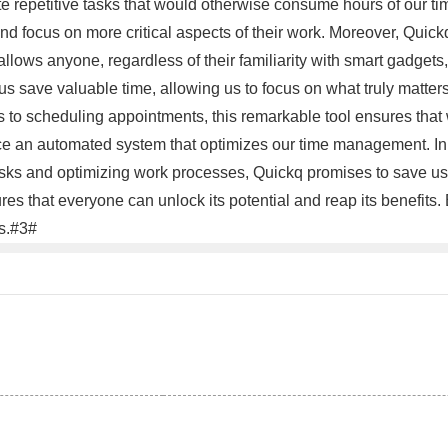
e repetitive tasks that would otherwise consume hours of our t
d focus on more critical aspects of their work. Moreover, Quickq'
 allows anyone, regardless of their familiarity with smart gadgets,
p us save valuable time, allowing us to focus on what truly matte
ts to scheduling appointments, this remarkable tool ensures that
e an automated system that optimizes our time management. In c
tasks and optimizing work processes, Quickq promises to save us 
ures that everyone can unlock its potential and reap its benefit
ss.#3#
。