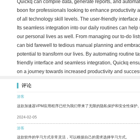
Quickq can compile data, generate reports, and automat
boon for professionals looking to enhance productivity an
of all technology skill levels. The user-friendly interface
Its seamless integration into our daily routines can hel
our personal lives as well. From managing our to-do lis
can bid farewell to tedious manual planning and embrac
potential to transform our lives. By automating routine 
friendly interface and seamless integration, Quickq ens
on a journey towards increased productivity and succe
评论
游客
这款加速器VPM应用程序已经为我们带来了无限的隐私保护和安全性保护
2024-02-05
游客
这款软件的学习方式非常灵活，可以根据自己的需求选择学习方式。