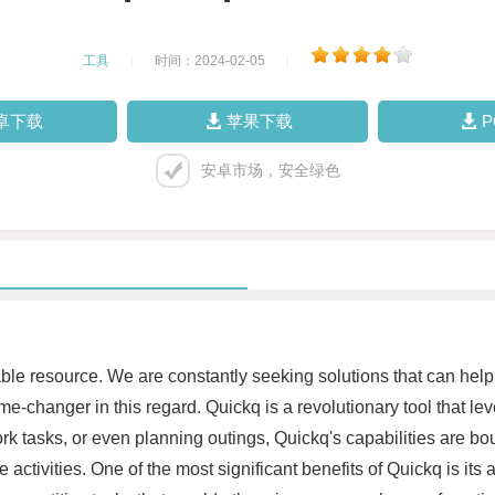
工具
|
时间：2024-02-05
|
卓下载
苹果下载
安卓市场，安全绿色
le resource. We are constantly seeking solutions that can help 
e-changer in this regard. Quickq is a revolutionary tool that lev
 tasks, or even planning outings, Quickq's capabilities are boun
ctivities. One of the most significant benefits of Quickq is its a