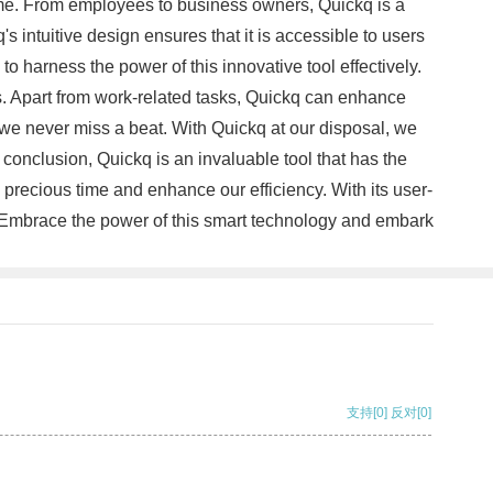
ime. From employees to business owners, Quickq is a
s intuitive design ensures that it is accessible to users
 to harness the power of this innovative tool effectively.
rs. Apart from work-related tasks, Quickq can enhance
 we never miss a beat. With Quickq at our disposal, we
onclusion, Quickq is an invaluable tool that has the
precious time and enhance our efficiency. With its user-
s. Embrace the power of this smart technology and embark
支持
[0]
反对
[0]