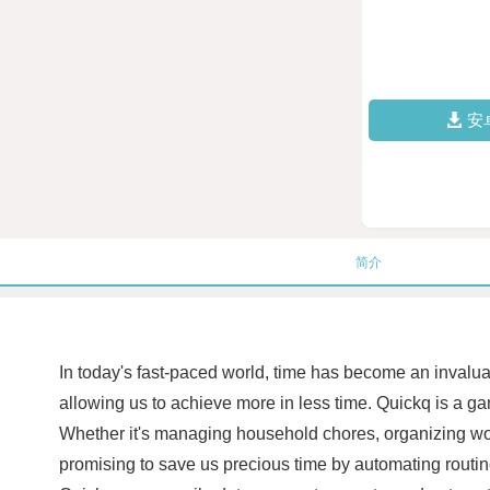
安
简介
In today's fast-paced world, time has become an invaluab
allowing us to achieve more in less time. Quickq is a gam
Whether it's managing household chores, organizing work
promising to save us precious time by automating routine a