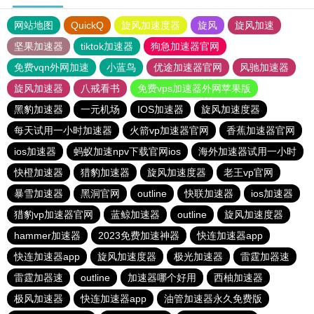
网站地图
QuickQ
旋风加速度器
旋风
旋风加速
坚果加速器
tiktok加速器
狗急加速器官网
免费vqn外网加速
小蓝鸟
优途加速器官网
风驰加速器
旋风加速器
八戒看书
免费vps加速器外网苹果版
黑豹加速器
一元机场
IOS加速器
旋风加速度器
每天试用一小时加速器
火箭vp加速器官网
香蕉加速器官网
ios加速器
蚂蚁加速npv下载官网ios
海外加速器试用一小时
快橙加速器
猎豹加速器
旋风加速度器
老王vp官网
暴雪加速器
黑洞官网
outline
快联加速器
ios加速器
猎豹vp加速器官网
蓝鲸加速器
outline
旋风加速度器
hammer加速器
2023免费加速神器
快连加速器app
快连加速器app
旋风加速度器
极光加速器
雷霆加器速
雷霆加器速
outline
加速器哪个好用
西柚加速器
极风加速器
快连加速器app
油管加速器永久免费版