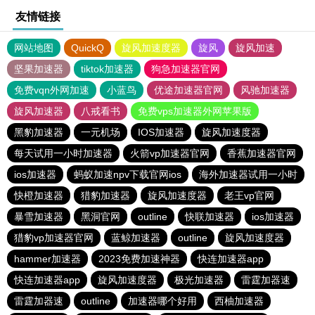
友情链接
网站地图
QuickQ
旋风加速度器
旋风
旋风加速
坚果加速器
tiktok加速器
狗急加速器官网
免费vqn外网加速
小蓝鸟
优途加速器官网
风驰加速器
旋风加速器
八戒看书
免费vps加速器外网苹果版
黑豹加速器
一元机场
IOS加速器
旋风加速度器
每天试用一小时加速器
火箭vp加速器官网
香蕉加速器官网
ios加速器
蚂蚁加速npv下载官网ios
海外加速器试用一小时
快橙加速器
猎豹加速器
旋风加速度器
老王vp官网
暴雪加速器
黑洞官网
outline
快联加速器
ios加速器
猎豹vp加速器官网
蓝鲸加速器
outline
旋风加速度器
hammer加速器
2023免费加速神器
快连加速器app
快连加速器app
旋风加速度器
极光加速器
雷霆加器速
雷霆加器速
outline
加速器哪个好用
西柚加速器