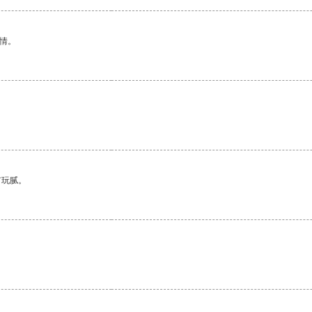
情。
有玩腻。