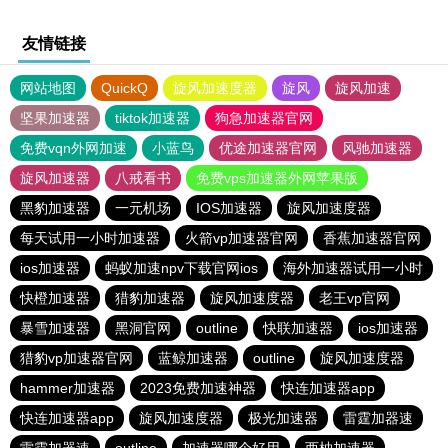
友情链接
网站地图
QuickQ
旋风加速度器
旋风
旋风加速
坚果加速器
tiktok加速器
狗急加速器官网
免费vqn外网加速
小蓝鸟
优途加速器官网
风驰加速器
旋风加速器
八戒看书
免费vps加速器外网苹果版
黑豹加速器
一元机场
IOS加速器
旋风加速度器
每天试用一小时加速器
火箭vp加速器官网
香蕉加速器官网
ios加速器
蚂蚁加速npv下载官网ios
海外加速器试用一小时
快橙加速器
猎豹加速器
旋风加速度器
老王vp官网
暴雪加速器
黑洞官网
outline
快联加速器
ios加速器
猎豹vp加速器官网
蓝鲸加速器
outline
旋风加速度器
hammer加速器
2023免费加速神器
快连加速器app
快连加速器app
旋风加速度器
极光加速器
雷霆加器速