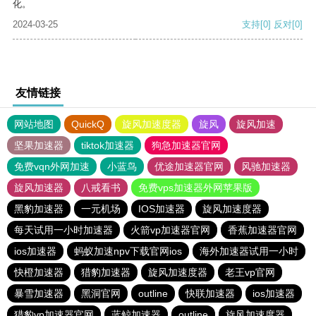
化。
2024-03-25
支持
[0]
反对
[0]
友情链接
网站地图
QuickQ
旋风加速度器
旋风
旋风加速
坚果加速器
tiktok加速器
狗急加速器官网
免费vqn外网加速
小蓝鸟
优途加速器官网
风驰加速器
旋风加速器
八戒看书
免费vps加速器外网苹果版
黑豹加速器
一元机场
IOS加速器
旋风加速度器
每天试用一小时加速器
火箭vp加速器官网
香蕉加速器官网
ios加速器
蚂蚁加速npv下载官网ios
海外加速器试用一小时
快橙加速器
猎豹加速器
旋风加速度器
老王vp官网
暴雪加速器
黑洞官网
outline
快联加速器
ios加速器
猎豹vp加速器官网
蓝鲸加速器
outline
旋风加速度器