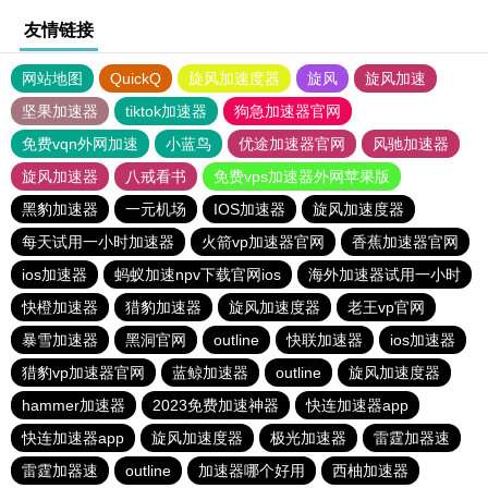
友情链接
网站地图
QuickQ
旋风加速度器
旋风
旋风加速
坚果加速器
tiktok加速器
狗急加速器官网
免费vqn外网加速
小蓝鸟
优途加速器官网
风驰加速器
旋风加速器
八戒看书
免费vps加速器外网苹果版
黑豹加速器
一元机场
IOS加速器
旋风加速度器
每天试用一小时加速器
火箭vp加速器官网
香蕉加速器官网
ios加速器
蚂蚁加速npv下载官网ios
海外加速器试用一小时
快橙加速器
猎豹加速器
旋风加速度器
老王vp官网
暴雪加速器
黑洞官网
outline
快联加速器
ios加速器
猎豹vp加速器官网
蓝鲸加速器
outline
旋风加速度器
hammer加速器
2023免费加速神器
快连加速器app
快连加速器app
旋风加速度器
极光加速器
雷霆加器速
雷霆加器速
outline
加速器哪个好用
西柚加速器